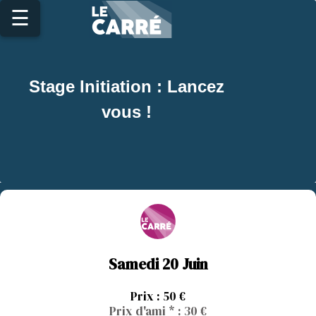
☰
Stage Initiation : Lancez
vous !
Samedi 20 Juin
Prix : 50 €
Prix d'ami * : 30 €